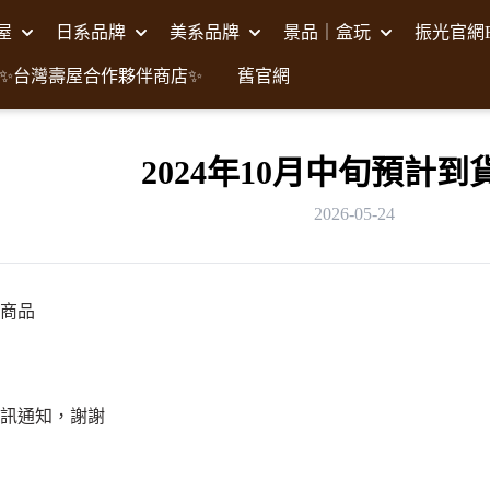
壽屋
日系品牌
美系品牌
景品｜盒玩
振光官網F
✨台灣壽屋合作夥伴商店✨
舊官網
2024年10月中旬預計到
2026-05-24
貨商品
訊通知，謝謝