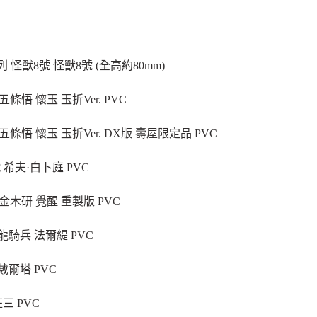
 怪獸8號 怪獸8號 (全高約80mm)
 五條悟 懷玉 玉折Ver. PVC
戰 五條悟 懷玉 玉折Ver. DX版 壽屋限定品 PVC
戰 希夫·白卜庭 PVC
種 金木研 覺醒 重製版 PVC
龍騎兵 法爾緹 PVC
戴爾塔 PVC
三 PVC