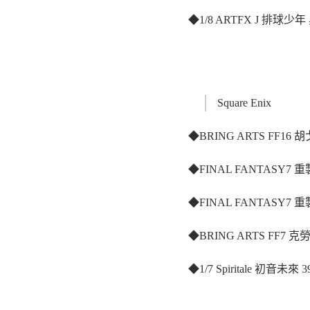
◆1/8 ARTFX J 排球少
Square Enix
◆BRING ARTS FF16
◆FINAL FANTASY7
◆FINAL FANTASY7
◆BRING ARTS FF7 克勞
◆1/7 Spiritale 初音未來 39'