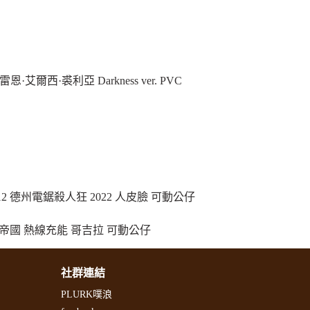
雷恩·艾爾西·裘利亞 Darkness ver. PVC
/12 德州電鋸殺人狂 2022 人皮臉 可動公仔
新帝國 熱線充能 哥吉拉 可動公仔
社群連結
PLURK噗浪