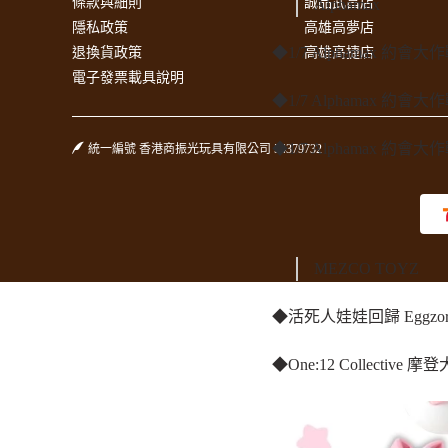
條款與細則
誠品武昌店
Alphamax
隱私政策
高雄高夢店
◆1/7 Alphamax 約會大
退換貨政策
高雄高捷店
電子發票載具說明
◆1/7 Alphamax 約會
◆1/7 Alphamax 約會
統一編號 香港商振光玩具有限公司 54379732
MEZCO TOYZ
◆活死人娃娃回歸 Eggzorc
◆One:12 Collective