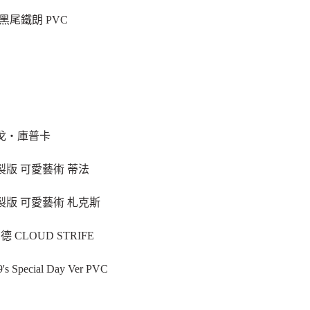
年 黑尾鐵朗 PVC
 胡戈・庫普卡
 重製版 可愛藝術 蒂法
 重製版 可愛藝術 札克斯
德 CLOUD STRIFE
s Special Day Ver PVC