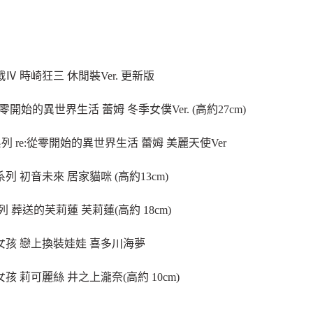
戰Ⅳ 時崎狂三 休閒裝Ver. 更新版
:從零開始的異世界生活 蕾姆 冬季女僕Ver. (高約27cm)
us 系列 re:從零開始的異世界生活 蕾姆 美麗天使Ver
系列 初音未來 居家貓咪 (高約13cm)
l 系列 葬送的芙莉蓮 芙莉蓮(高約 18cm)
浮女孩 戀上換裝娃娃 喜多川海夢
女孩 莉可麗絲 井之上瀧奈(高約 10cm)