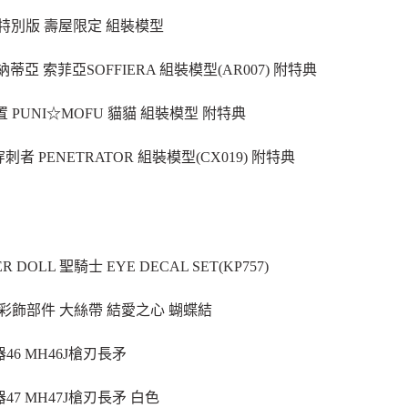
 特別版 壽屋限定 組裝模型
蒂亞 索菲亞SOFFIERA 組裝模型(AR007) 附特典
神裝置 PUNI☆MOFU 貓貓 組裝模型 附特典
 穿刺者 PENETRATOR 組裝模型(CX019) 附特典
 DOLL 聖騎士 EYE DECAL SET(KP757)
3 彩飾部件 大絲帶 結愛之心 蝴蝶結
46 MH46J槍刃長矛
7 MH47J槍刃長矛 白色