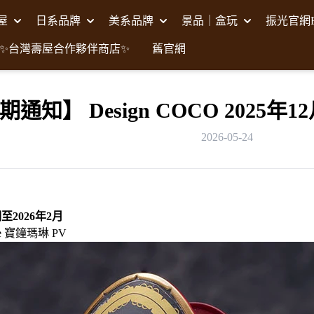
壽屋
日系品牌
美系品牌
景品｜盒玩
振光官網F
✨台灣壽屋合作夥伴商店✨
舊官網
期通知】 Design COCO 2025
2026-05-24
至2026年2月
live 寶鐘瑪琳 PV